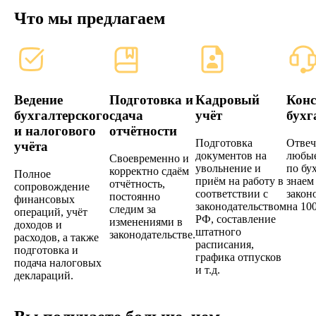
Что мы предлагаем
Ведение
Подготовка и
Кадровый
Конс
бухгалтерского
сдача
учёт
бухг
и налогового
отчётности
Подготовка
Отвеч
учёта
документов на
любые
Своевременно и
увольнение и
по бу
корректно сдаём
Полное
приём на работу в
знаем
отчётность,
сопровождение
соответствии с
закон
постоянно
финансовых
законодательством
на 10
следим за
операций, учёт
РФ, составление
изменениями в
доходов и
штатного
законодательстве.
расходов, а также
расписания,
подготовка и
графика отпусков
подача налоговых
и т.д.
деклараций.